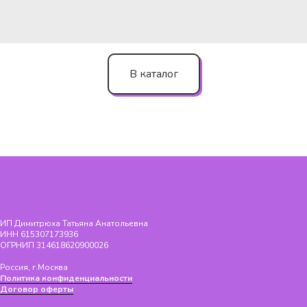
В каталог
ИП Димитрюха Татьяна Анатольевна
ИНН 615307173936
ОГРНИП 314618620900026
Россия, г.Москва
Политика конфиденциальности
Договор оферт
ы