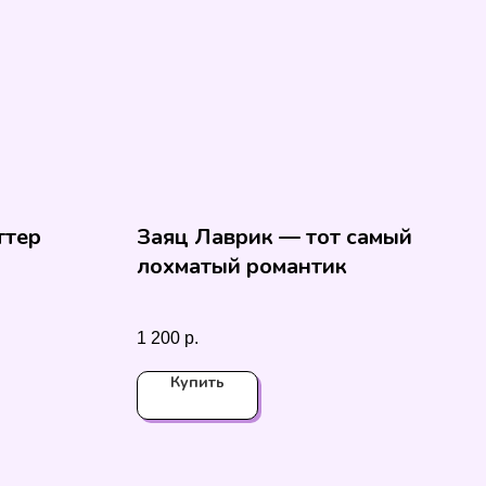
ттер
Заяц Лаврик — тот самый
лохматый романтик
1 200
р.
Купить