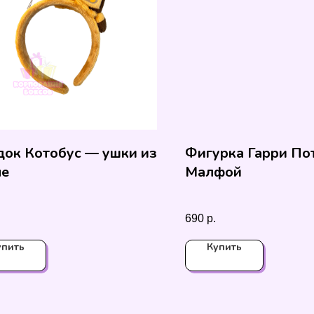
ок Котобус — ушки из
Фигурка Гарри По
ме
Малфой
690
р.
упить
Купить