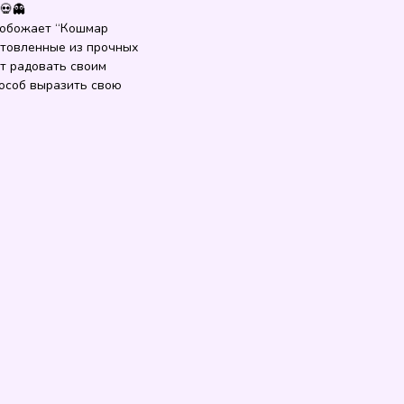
💀👻
о обожает “Кошмар
отовленные из прочных
ут радовать своим
пособ выразить свою