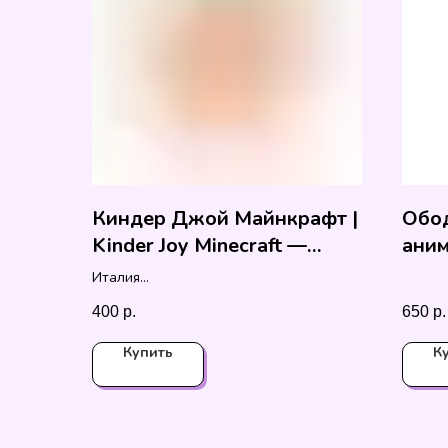
Киндер Джой Майнкрафт |
Обод
Kinder Joy Minecraft —
ани
шоколадное яйцо с
Италия
игрушкой
22 гр.
400
р.
650
р.
Купить
К