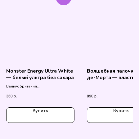
Monster Energy Ultra White
Волшебная палочка 
— белый ультра без сахара
де-Морта — власть,
выточенная из кости
Великобритания
Поттер
500 мл.
360
р.
890
р.
Купить
Купить