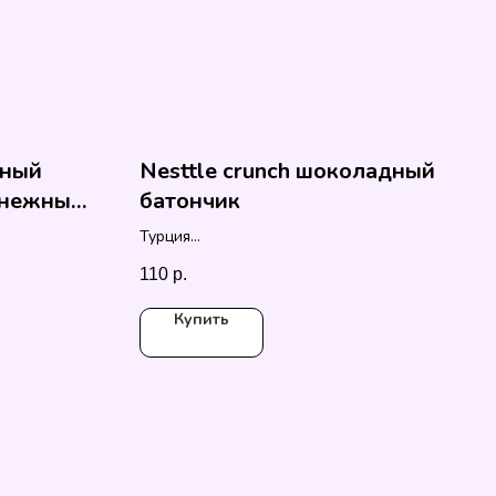
ьный
Nesttle crunch шоколадный
 нежный
батончик
Турция
27 гр.
110
р.
Купить