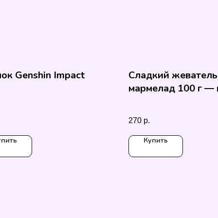
ок Genshin Impact
Сладкий жевател
мармелад 100 г —
микс
270
р.
упить
Купить