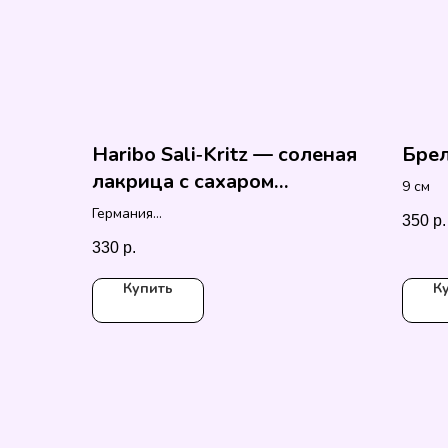
Haribo Sali‑Kritz — соленая
Брел
лакрица с сахаром
9 см
конфеты
Германия
350
р.
160 гр
330
р.
Купить
К