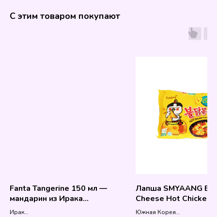
С этим товаром покупают
Fanta Tangerine 150 мл —
Лапша SMYAANG Bul
мандарин из Ирака
Cheese Hot Chicken F
(редкость)
Ramen
Ирак
Южная Корея