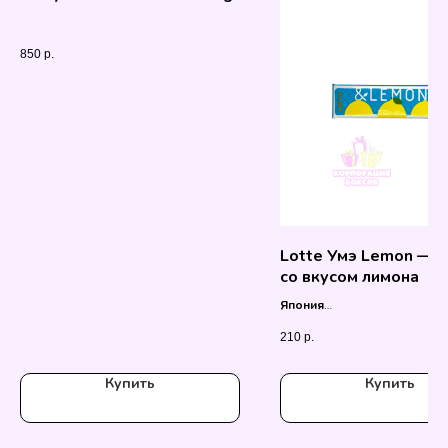
850
р.
Lotte Умэ Lemon — 
со вкусом лимона
Япония
26.1 гр.
210
р.
Купить
Купить