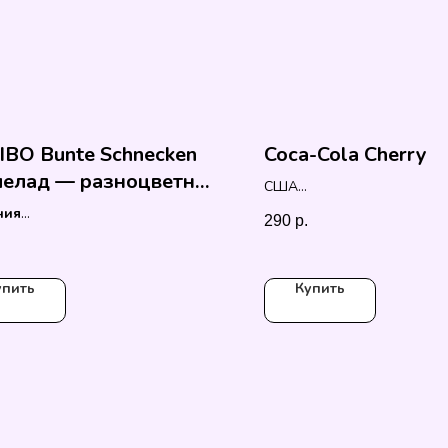
BO Bunte Schnecken
Coca-Cola Cherry
мелад — разноцветные
США
ки
355 мл
ния
290
р.
упить
Купить