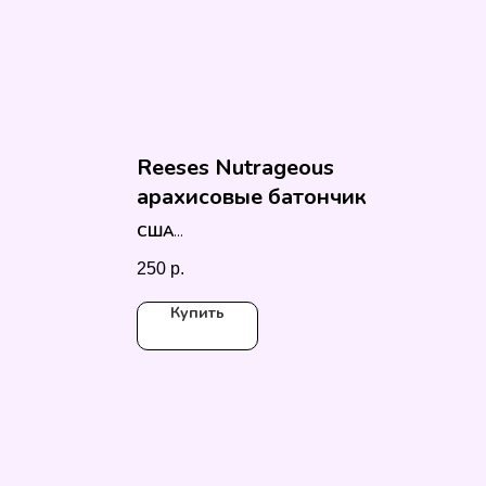
Reeses Nutrageous
арахисовые батончик
США
47 гр
250
р.
Купить