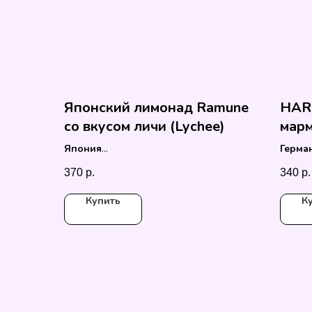
Японский лимонад Ramune
HARI
со вкусом личи (Lychee)
мар
улит
Япония
Герма
200 мл
175 гр.
370
р.
340
р.
Купить
К