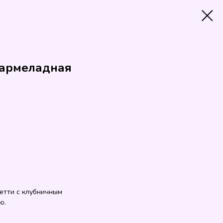
 мармеладная
гетти с клубничным
ю.