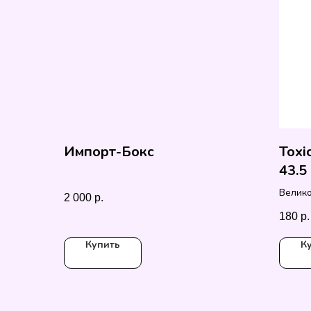
Импорт-Бокс
Toxi
43.5
рези
Велик
2 000
р.
43.5 гр
180
р.
Купить
К