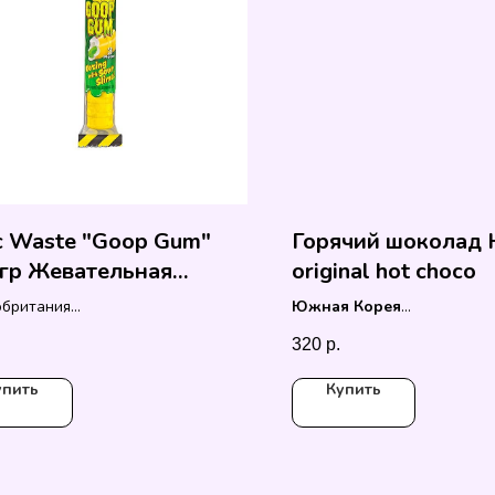
c Waste "Goop Gum"
Горячий шоколад 
 гр Жевательная
original hot choco
нка
обритания
Южная Корея
.
Вес: 30гр
320
р.
упить
Купить