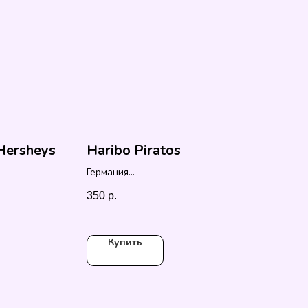
Hersheys
Haribo Piratos
Германия
175 гр.
350
р.
Купить