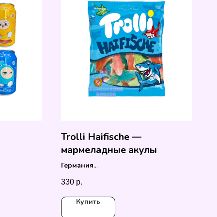
Trolli Haifische —
мармеладные акулы
Германия
150 гр.
330
р.
Купить