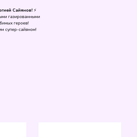
ргией Сайянов!
⚡️
сными газированными
бимых героев!
им супер-сайяном!