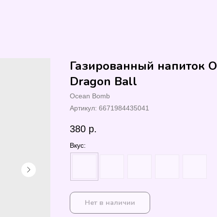
Газированный напиток 
Dragon Ball
Ocean Bomb
Артикул:
6671984435041
380
р.
Вкус:
Нет в наличии