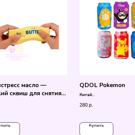
стресс масло —
QDOL Pokemon
ий сквиш для снятия
Китай
сса
330 мл
280
р.
упить
Купить