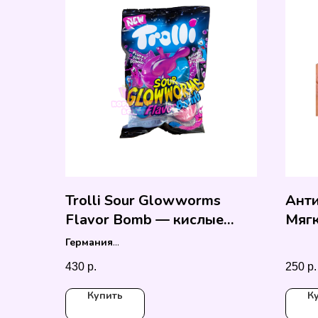
Trolli Sour Glowworms
Анти
Flavor Bomb — кислые
Мягк
светящиеся червячки
стре
Германия
75 гр.
430
р.
250
р.
Купить
К