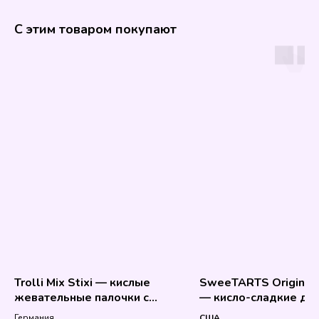
С этим товаром покупают
Trolli Mix Stixi — кислые
SweeTARTS Original 
жевательные палочки с
— кисло-сладкие др
соком
США
Германия
США