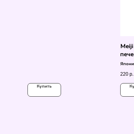
Meij
пече
Япони
42 гр
220
р.
Купить
К