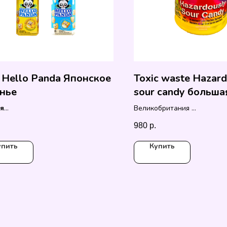
i Hello Panda Японское
Toxic waste Hazard
нье
sour candy больша
кислых конфет
я
Великобритания
84 гр
980
р.
упить
Купить