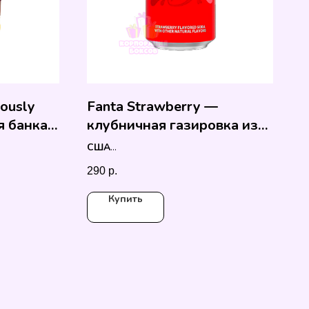
ously
Fanta Strawberry —
я банка
клубничная газировка из
США
США
355мл.
290
р.
Купить