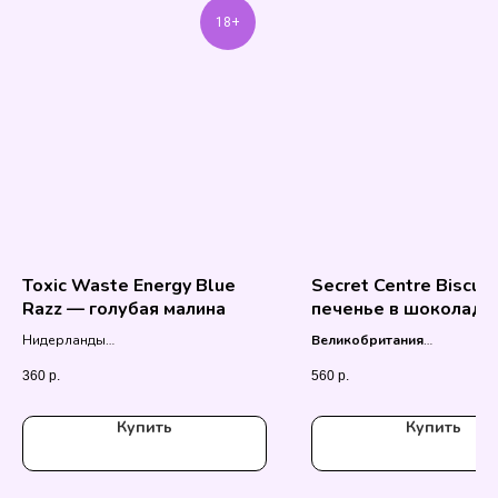
18+
Toxic Waste Energy Blue
Secret Centre Biscuit
Razz — голубая малина
печенье в шоколаде
начинкой марс, баунт
Нидерланды
Великобритания
твикс
500 мл.
132 гр.
360
р.
560
р.
Купить
Купить