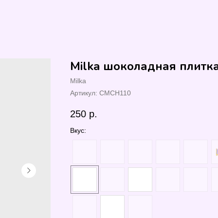
Milka шоколадная плитк
Milka
Артикул:
CMCH110
250
р.
Вкус: