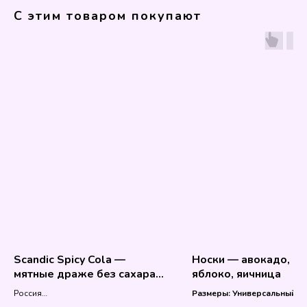
С этим товаром покупают
Scandic Spicy Cola —
Носки — авокадо, пи
мятные драже без сахара
яблоко, яичница
со вкусом острой колы
Россия
Размеры: Универсальный
14 гр
Российский. 36-44.