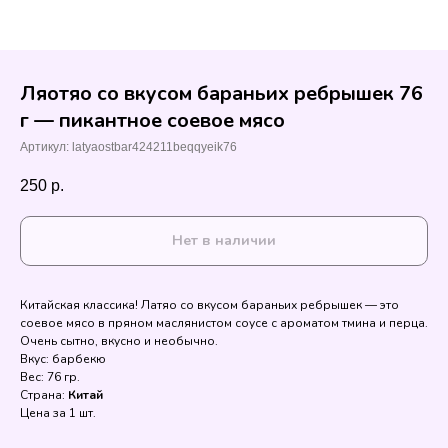
Ляотяо со вкусом бараньих ребрышек 76
г — пикантное соевое мясо
Артикул:
latyaostbar424211beqqyeik76
250
р.
Нет в наличии
Китайская классика! Латяо со вкусом бараньих ребрышек — это
соевое мясо в пряном маслянистом соусе с ароматом тмина и перца.
Очень сытно, вкусно и необычно.
Вкус: барбекю
Вес: 76 гр.
Страна:
Китай
Цена за 1 шт.