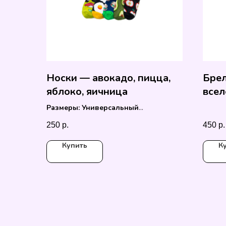
Носки — авокадо, пицца,
Брел
яблоко, яичница
всел
Размеры: Универсальный
Российский. 36-44.
250
р.
450
р.
Купить
К