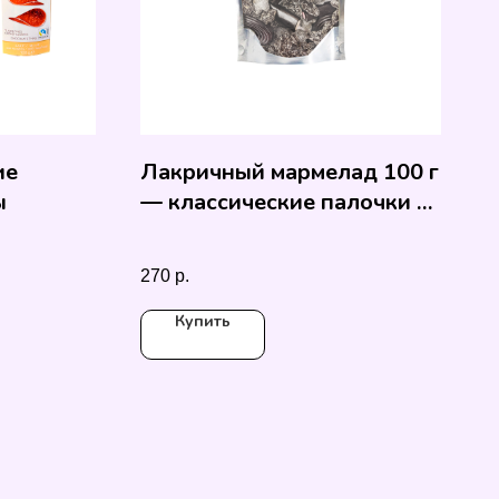
ие
Лакричный мармелад 100 г
ы
— классические палочки и
колечки
270
р.
Купить