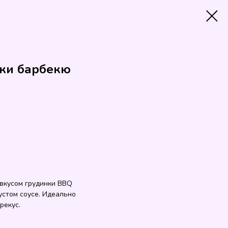
нки барбекю
 вкусом грудинки BBQ
густом соусе. Идеально
рекус.