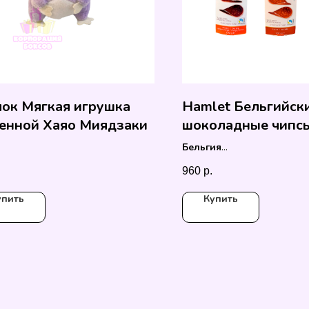
ок Мягкая игрушка
Hamlet Бельгийск
енной Хаяо Миядзаки
шоколадные чипс
Бельгия
100 гр
960
р.
упить
Купить