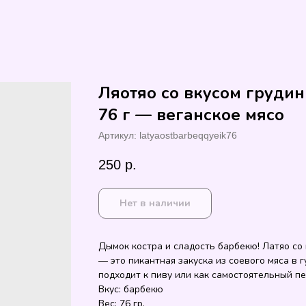
Ляотяо со вкусом груди
76 г — веганское мясо
Артикул:
latyaostbarbeqqyeik76
250
р.
Нет в наличии
Дымок костра и сладость барбекю! Латяо со
— это пикантная закуска из соевого мяса в 
подходит к пиву или как самостоятельный пе
Вкус: барбекю
Вес: 76 гр.