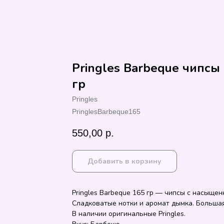
Pringles Barbeque чипсы
гр
Pringles
PringlesBarbeque165
550,00
р.
Добавить в корзину
Pringles Barbeque 165 гр — чипсы с насыще
Сладковатые нотки и аромат дымка. Большая
В наличии оригинальные Pringles.