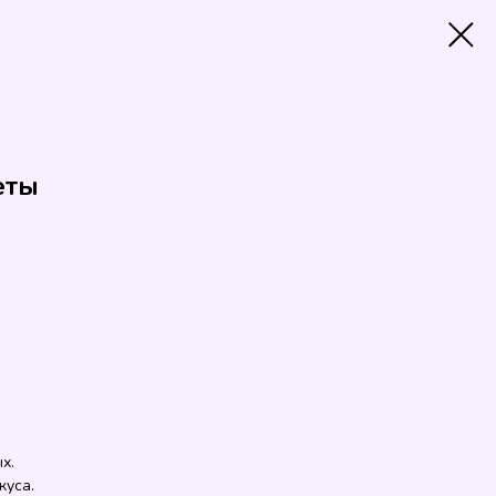
еты
х.
куса.