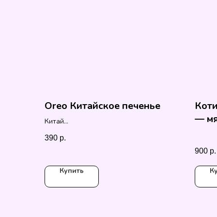
Oreo Китайское печенье
Коти
— мя
Китай
90гр
390
р.
900
р.
Купить
К