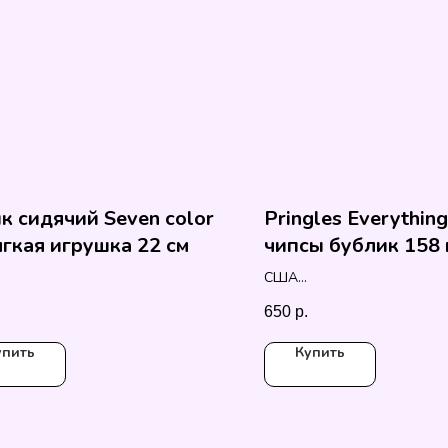
к сидячий Seven color
Pringles Everythin
гкая игрушка 22 см
чипсы бублик 158 
США
158 гр.
650
р.
упить
Купить