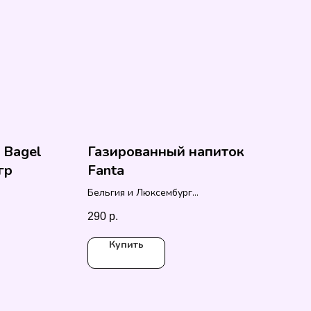
g Bagel
Газированный напиток
гр
Fanta
Бельгия и Люксембург
330 мл
290
р.
Купить