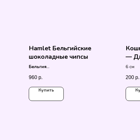
Hamlet Бельгийские
Кош
шоколадные чипсы
— Дж
Бельгия
6 см
100 гр
960
р.
200
р.
Купить
К