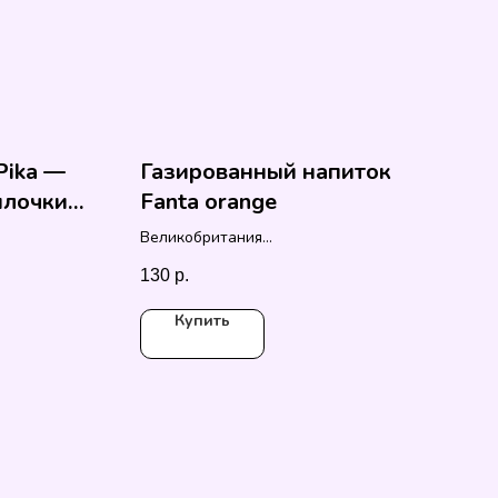
Pika —
Газированный напиток
ылочки
Fanta orange
Великобритания
150мл
130
р.
Купить