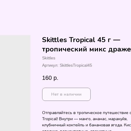
Skittles Tropical 45 г —
тропический микс драже
Skittles
Артикул:
SkittlesTropical45
160
р.
Нет в наличии
Отправляйтесь в тропическое путешествие с 
Tropical! Внутри — манго, ананас, маракуйя,
клубничный коктейль и банановая ягода. Ки