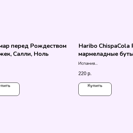
мар перед Рождеством
Haribo ChispaCola 
ек, Салли, Ноль
мармеладные бут
колы
Испания
100 гр.
220
р.
упить
Купить